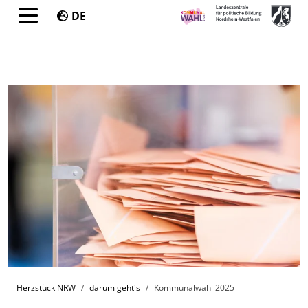
DE
Springe direkt zu:
Sie sind hier:
You are here:
Herzstück NRW
darum geht's
Kommunalwahl 2025